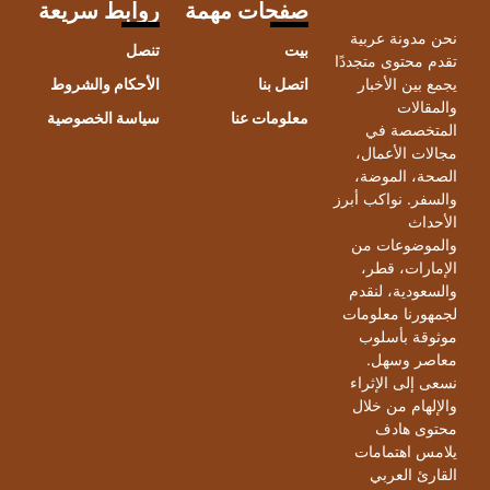
صفحات مهمة
روابط سريعة
حن مدونة عربية
بيت
تنصل
قدم محتوى متجددًا
جمع بين الأخبار
اتصل بنا
الأحكام والشروط
المقالات
معلومات عنا
سياسة الخصوصية
لمتخصصة في
جالات الأعمال،
لصحة، الموضة،
السفر. نواكب أبرز
لأحداث
الموضوعات من
لإمارات، قطر،
السعودية، لنقدم
جمهورنا معلومات
وثوقة بأسلوب
عاصر وسهل.
سعى إلى الإثراء
الإلهام من خلال
حتوى هادف
لامس اهتمامات
لقارئ العربي