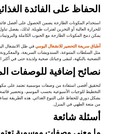
الحفاظ على الفائدة الغذائي
استخدام المكونات الطازجة يضمن الحصول على أفضل فائدة غذ
للحرارة العالية أو التخزين لفترات طويلة. لذلك، يفضل تناو
يمكن دمج المكونات الطازجة مع الحبوب الكاملة والبروتينا
أطباق سريعة التحضير للانشغال اليومي
في ظل الانشغال اليو
مثل السلطات المتنوعة، السندويشات السريعة، والمعكرونة 
التضحية بالنكهة، لتبقى وجباتك صحية ولذيذة حتى في أكثر الأي
نصائح إضافية للوصفات ال
لتحقيق أقصى استفادة من وصفات موسمية تعتمد على مكونا
التخطيط للوجبات الأسبوعية بحسب الموسم، وتحضير قائمة ب
بشكل دوري للحفاظ على التنوع الغذائي. هذه الطريقة تساعد
من متعة الطهي في المنزل.
أسئلة شائعة
ما معنى وصفات موسمية تعتم