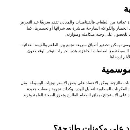
ة
ائية من الطعام. فالفيتامينات والمعادن تفقد سريعًا عند التعرض
ل الخضار والفواكه الطازجة مباشرة بعد شرائها أو تحضيرها. كما
ت للحصول على وجبة متكاملة ومتوازنة.
مي، يمكن تحضير أطباق سريعة تجمع بين الطعم والقيمة الغذائية.
البسيطة مع الصلصات الجاهزة. هذه الخيارات توفر الوقت دون
ام ازدحامًا.
موسمية
ت طازجة، يمكن الاعتماد على بعض الاستراتيجيات البسيطة. مثل
المكونات المطلوبة لتقليل الهدر، وكذلك تجربة وصفات جديدة
 على الاستمتاع بمذاق الطعام الطازج وتعزز الصحة العامة وتزيد
د على مكونات طازجة؟