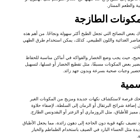
ة والطعم الممتاز.
مكونات الطازجة
عض النصائح التي تجعل الطبخ أكثر سهولة ونجاحًا. من أهم هذه
عناصر الغذائية واللون الطبيعي. كذلك، يمكن استخدام طرق الطهي
ادن.
صحيح، حيث يجب وضع الخضار والفواكه في أماكن مناسبة للحفاظ
تحضير بعض المكونات مسبقًا، مثل تقطيع الخضار أو غسلها، لتسهيل
تحضير وجبات صحية بسرعة وبدون جهد زائد.
سمية
حك فرصة لاستكشاف نكهات جديدة ومزيج من المكونات الغير
إضافة شرائح البرتقال أو الرمان إلى السلطة، لإضفاء حلاوة
ميز للأطباق، مثل الروزماري أو الزعتر أو البقدونس الطازج.
ود تضيف نكهة قوية دون الحاجة إلى دهون زائدة، مما يجعل الأطباق
ة مثل الحساء البارد في الصيف باستخدام الطماطم والخيار
.