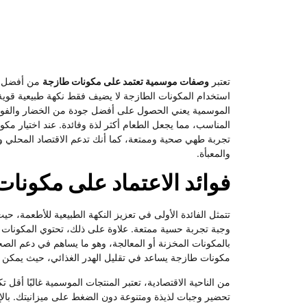
تعتبر
وصفات موسمية تعتمد على مكونات طازجة
من أفضل ال
استخدام المكونات الطازجة لا يضيف فقط نكهة طبيعية قوية، بل
الموسمية يعني الحصول على أفضل جودة من الخضار والفو
المناسب، مما يجعل الطعام أكثر لذة وفائدة. عند اختيار م
تجربة طهي صحية وممتعة، كما أنك تدعم الاقتصاد المحلي وت
والمعبأة.
فوائد الاعتماد على مكونا
تتمثل الفائدة الأولى في تعزيز النكهة الطبيعية للأطعمة، ح
وجبة تجربة حسية ممتعة. علاوة على ذلك، تحتوي المكونات ا
بالمكونات المخزنة أو المعالجة، وهو ما يساهم في دعم الص
مكونات طازجة يساعد في تقليل الهدر الغذائي، حيث يمكن ش
من الناحية الاقتصادية، تعتبر المنتجات الموسمية غالبًا أقل 
تحضير وجبات لذيذة ومتنوعة دون الضغط على ميزانيتك. بالإ