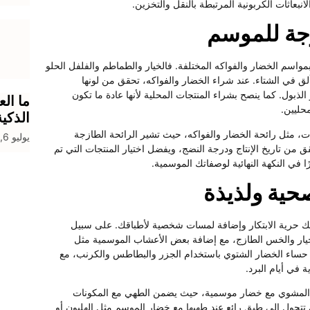
نبعاثات الكربونية المرتبطة بالنقل والتخزين.
زجة للموسم
واسم الخضار والفواكه المختلفة. فالخيار والطماطم والفلفل الحلو
لق في الشتاء. عند شراء الخضار والفواكه، تحقق من لونها
الذبول. كما ينصح بشراء المنتجات المحلية لأنها عادة ما تكون
ما الع
حليين.
الذكي
ت، مثل رائحة الخضار والفواكه، حيث تشير الرائحة الطازجة
يوليو 6, 2026
ق من تاريخ الإنتاج ودرجة النضج، ويفضل اختيار المنتجات التي تم
ًا في النكهة النهائية لوصفاتك الموسمية.
ية ولذيذة
 حرية الابتكار وإضافة لمسات شخصية لأطباقك. على سبيل
خيار والخس الطازج، مع إضافة بعض الأعشاب الموسمية مثل
ر حساء الخضار الشتوي باستخدام الجزر والبطاطس والكرنب، مع
 في أيام البرد.
ج المشوي مع خضار موسمية، حيث يضمن الطهي مع المكونات
حول إلى طبق رائع عند طهيها مع خضار الموسم مثل الهليون أو