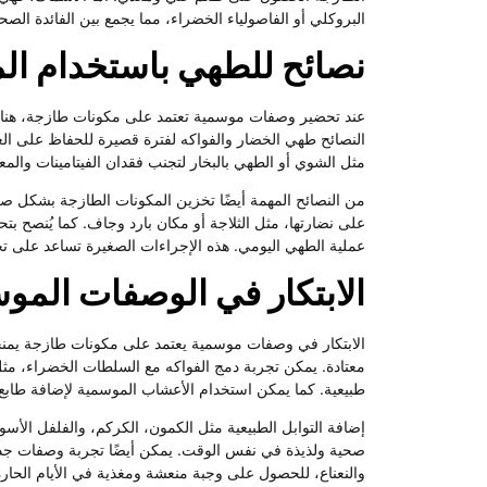
البروكلي أو الفاصولياء الخضراء، مما يجمع بين الفائدة الصحي
نصائح للطهي باستخدام ال
عند تحضير وصفات موسمية تعتمد على مكونات طازجة، هناك ب
النصائح طهي الخضار والفواكه لفترة قصيرة للحفاظ على ال
مثل الشوي أو الطهي بالبخار لتجنب فقدان الفيتامينات والمع
من النصائح المهمة أيضًا تخزين المكونات الطازجة بشكل 
على نضارتها، مثل الثلاجة أو مكان بارد وجاف. كما يُنصح ب
عملية الطهي اليومي. هذه الإجراءات الصغيرة تساعد على 
الابتكار في الوصفات المو
الابتكار في وصفات موسمية يعتمد على مكونات طازجة يمن
معتادة. يمكن تجربة دمج الفواكه مع السلطات الخضراء، مثل 
طبيعية. كما يمكن استخدام الأعشاب الموسمية لإضافة طابع م
إضافة التوابل الطبيعية مثل الكمون، الكركم، والفلفل الأس
صحية ولذيذة في نفس الوقت. يمكن أيضًا تجربة وصفات جديد
والنعناع، للحصول على وجبة منعشة ومغذية في الأيام الحارة