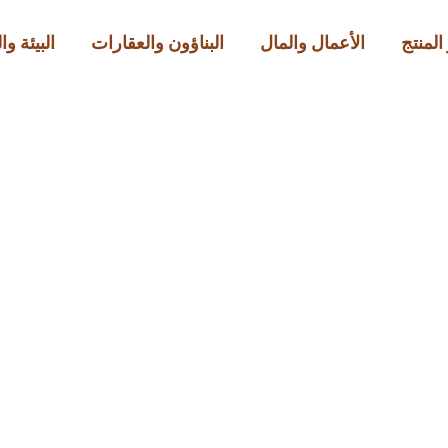
المنتج
الأعمال والمال
البناؤون والعقارات
البيئة و
الطعام
سمية تعتمد على مكونا
Official
مارس 2, 2026