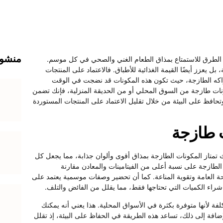
منشور
طرق للاستمتاع بمذاق الطعام الغني والصحي في كل موسم.
 يعزز أيضًا القيمة الغذائية للأطباق. فالاعتماد على المنتجات
اكه الطازجة، حيث تكون هذه المكونات قد نضجت في الوقت
كونات طازجة من السوق المحلي أو من الحديقة المنزلية، فإنك تضمن
حافظ على البيئة من خلال تقليل الاعتماد على المنتجات المستوردة
ت طازجة
يث تمتاز المكونات الطازجة بمذاق أقوى وألوان جذابة، مما يجعل كل
لطازجة على نسبة أعلى من الفيتامينات والمعادن مقارنة
حة العامة وتقوية المناعة. كما أن تحضير وصفات موسمية يعتمد على
راء الكميات التي تحتاجها فقط، مما يقلل من الفائض والتلف.
تكلفة لأنها متوفرة بكثرة في الأسواق المحلية. هذا يعني أنه يمكنك
ضافة إلى ذلك، تساعد هذه الطريقة في الحفاظ على البيئة، إذ تقلل