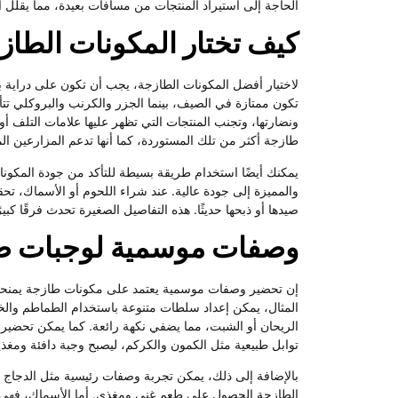
الحاجة إلى استيراد المنتجات من مسافات بعيدة، مما يقلل الا
كيف تختار المكونات الطا
لاختيار أفضل المكونات الطازجة، يجب أن تكون على دراية بم
تكون ممتازة في الصيف، بينما الجزر والكرنب والبروكلي تتأ
ونضارتها، وتجنب المنتجات التي تظهر عليها علامات التلف أو 
طازجة أكثر من تلك المستوردة، كما أنها تدعم المزارعين الم
يمكنك أيضًا استخدام طريقة بسيطة للتأكد من جودة المكونا
والمميزة إلى جودة عالية. عند شراء اللحوم أو الأسماك، تحق
صيدها أو ذبحها حديثًا. هذه التفاصيل الصغيرة تحدث فرقًا كبير
وصفات موسمية لوجبات صح
إن تحضير وصفات موسمية يعتمد على مكونات طازجة يمنحك
المثال، يمكن إعداد سلطات متنوعة باستخدام الطماطم وال
الريحان أو الشبت، مما يضفي نكهة رائعة. كما يمكن تحضي
توابل طبيعية مثل الكمون والكركم، ليصبح وجبة دافئة ومغذية
بالإضافة إلى ذلك، يمكن تجربة وصفات رئيسية مثل الدجا
الطازجة الحصول على طعم غني ومغذي. أما الأسماك، فهي تت