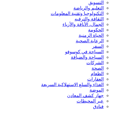
التسويق
التعليم والرياضة
التكنولوجيا وتقنية المعلومات
الثقافة والترفيه
الجمال، الأناقة والأزياء
الحكومة
الحياة الزمنية
الرعاية الصحية
السفر
السياحة في كوسوفو
السياحة والضيافة
الشركات
الصحة
الطعام
العقارات
الغذاء والسلع الاستهلاكية السريعة
الموضة
جهاز كشف المعادن
عبر المحيطات
فنادق