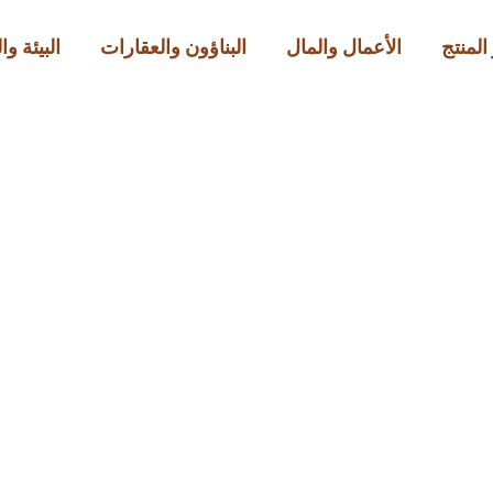
المنتج
الأعمال والمال
البناؤون والعقارات
البيئة و
الحياة الزمنية
 حياة يعكس الوعي بالو
Official
مارس 5, 2026