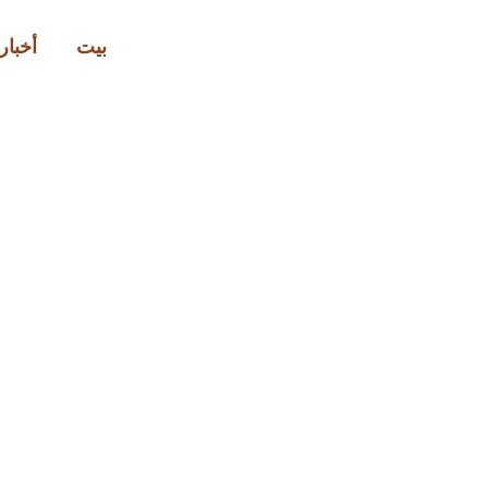
بيت
أخبار 
نمط