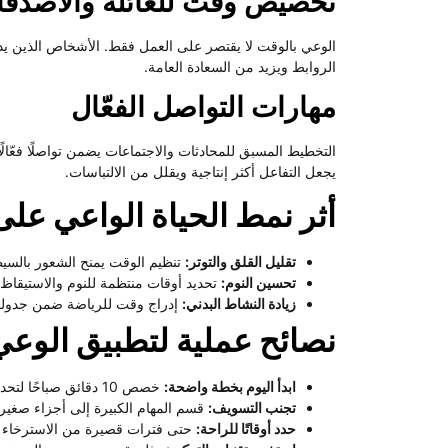
تخصيص وقت للعائلة والأصدقا
الوعي بالوقت لا يقتصر على العمل فقط. الأشخاص الذين يدير
الروابط ويزيد من السعادة العامة.
مهارات التواصل الفعّال
التخطيط المسبق للمحادثات والاجتماعات يضمن تواصلًا فعّال
يجعل التفاعل أكثر إنتاجية ويقلل من الالتباسات.
أثر نمط الحياة الواعي عل
تقليل القلق والتوتر:
تنظيم الوقت يمنح الشعور بالسي
تحسين النوم:
تحديد أوقات منتظمة للنوم والاستيقاظ ي
زيادة النشاط البدني:
إدراج وقت للرياضة ضمن جدولك 
نصائح عملية لتطبيق الوعي
ابدأ اليوم بخطة واضحة:
خصص 10 دقائق صباحًا لتحديد أولويات اليوم.
تجنب التسويف:
قسم المهام الكبيرة إلى أجزاء صغيرة
حدد أوقاتًا للراحة:
حتى فترات قصيرة من الاسترخاء ت