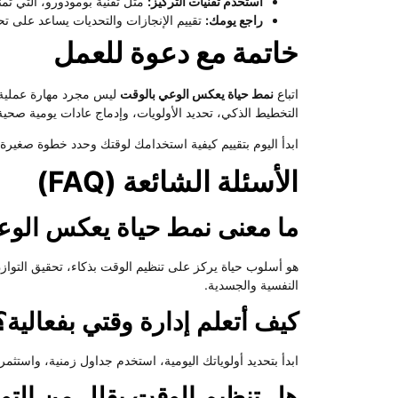
استخدم تقنيات التركيز:
مثل تقنية بومودورو، التي ت
راجع يومك:
تقييم الإنجازات والتحديات يساعد على ت
خاتمة مع دعوة للعمل
اتباع
نمط حياة يعكس الوعي بالوقت
ليس مجرد مهارة عملية
التخطيط الذكي، تحديد الأولويات، وإدماج عادات يومية صحية
ابدأ اليوم بتقييم كيفية استخدامك لوقتك وحدد خطوة صغير
الأسئلة الشائعة (FAQ)
ما معنى نمط حياة يعكس الوع
هو أسلوب حياة يركز على تنظيم الوقت بذكاء، تحقيق التوازن ب
النفسية والجسدية.
كيف أتعلم إدارة وقتي بفعالية؟
ابدأ بتحديد أولوياتك اليومية، استخدم جداول زمنية، واستثمر
هل تنظيم الوقت يقلل من التو