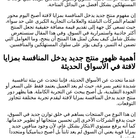
المستهلكين بشكل أفضل من البدائل المتاحة.
إن مفهوم منتج جديد يدخل المنافسة بمزايا لافتة أصبح اليوم محور
اهتمام الشركات الناشئة والعلامات التجارية الكبرى على حد سواء،
حيث تسعى كل جهة إلى تقديم قيمة مضافة حقيقية تجعل المنتج
أكثر جاذبية واستمرارية في السوق. وفي هذا المقال سنستعرض
بشكل شامل كيف يمكن لمثل هذا المنتج أن ينجح، وما العوامل التي
تضمن له التميز، وكيف يؤثر على سلوك المستهلكين والمنافسين.
أهمية ظهور منتج جديد يدخل المنافسة بمزايا
لافتة في الأسواق الحديثة
عندما نتحدث عن الأسواق الحديثة، فإننا نتحدث عن بيئة تنافسية
شديدة تتغير بسرعة، حيث لم يعد العميل يعتمد فقط على السعر أو
الجودة التقليدية، بل أصبح يبحث عن التجربة الكاملة. هنا يظهر دور
منتج جديد يدخل المنافسة بمزايا لافتة ليقدم تجربة مختلفة تتجاوز
التوقعات.
إن هذا النوع من المنتجات يساهم في خلق توازن جديد في السوق،
حيث يدفع الشركات الأخرى إلى تحسين منتجاتها أو تطوير خدماتها.
كما أنه يرفع مستوى الابتكار بشكل عام، لأن وجود منافس جديد
بمزايا قوية يعني أن السوق لم يعد ثابتاً بل أصبح ديناميكياً ومتجدداً
باستمرار.