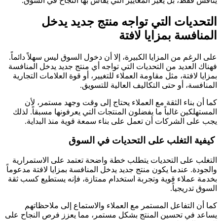
ينافس فقط، بل يغير المعايير التي يُقاس بها النجاح في السوق.
التحديات التي تواجه منتج جديد يدخل
المنافسة بمزايا لافتة
على الرغم من المزايا الكبيرة، إلا أن دخول السوق ليس سهلاً دائماً.
فهناك العديد من التحديات التي تواجه أي منتج جديد يدخل المنافسة
بمزايا لافتة، مثل مقاومة العملاء للتغيير، أو قوة العلامات التجارية
المنافسة، أو حتى التكاليف العالية للتسويق.
كما أن بناء الثقة مع العملاء يحتاج إلى وقت وجهد مستمر، لأن
المستهلكين غالباً ما يفضلون المنتجات التي يعرفونها مسبقاً. لذلك
يجب على الشركات أن تعمل على بناء سمعة قوية منذ البداية.
كيفية التغلب على التحديات في السوق
التغلب على التحديات يتطلب خطة واضحة تعتمد على الاستمرارية
والجودة. عندما يكون منتج جديد يدخل المنافسة بمزايا لافتة مدعوماً
بخدمة عملاء قوية وتجربة استخدام ممتازة، فإنه يستطيع كسب ثقة
السوق تدريجياً.
كما أن التفاعل المستمر مع العملاء والاستماع إلى ملاحظاتهم
يساعد في تحسين المنتج بشكل مستمر، مما يعزز فرص النجاح على