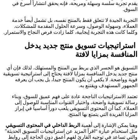
يقدم تجربة سلسة وسهلة ومريحة، فإنه يحقق انتشاراً أسرع في
السوق.
التجربة الجيدة لا تتعلق فقط بالمنتج نفسه، بل تشمل أيضاً خدمة
العملاء، وسهولة الوصول، وسرعة الحلول المقدمة للمشكلات.
وكلما كانت هذه التجربة إيجابية، كلما زادت فرص النجاح والاستمرار.
استراتيجيات تسويق منتج جديد يدخل
المنافسة بمزايا لافتة
التسويق هو الجسر الذي يربط بين المنتج والمستهلك. لذلك فإن أي
منتج جديد يدخل المنافسة بمزايا لافتة يحتاج إلى استراتيجية تسويقية
قوية وواضحة. لا يكفي أن يكون المنتج جيداً، بل يجب أن يعرفه
الجمهور المستهدف ويقتنع به.
تعتمد الاستراتيجيات الناجحة عادة على فهم عميق للسوق، وبناء
رسالة تسويقية واضحة، واختيار القنوات المناسبة للوصول إلى
العملاء. كما أن المحتوى التسويقي يلعب دوراً أساسياً في إبراز
المزايا الفريدة التي يتمتع بها المنتج.
وهنا يمكن الإشارة إلى أهمية
الربط الداخلي في المحتوى التسويقي
مثل استخدام عبارة “اقرأ المزيد عن استراتيجيات التسويق الحديثة”
والتي تساعد في توجيه القارئ لفهم أعمق دون الحاجة إلى روابط