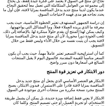
نجاح أي منتج في السوق لا يعتمد على فكرة جيدة فقط، بل يحتاج
إلى مجموعة من العوامل المتكاملة التي تعمل معاً لتحقيق النجاح.
عندما يكون لدينا منتج جديد يدخل المنافسة بمزايا لافتة، فإن أول ما
يحدد نجاحه هو مدى فهمه لاحتياجات السوق.
إن دراسة الجمهور المستهدف تعتبر الخطوة الأساسية، حيث يجب
معرفة ما الذي يريده العملاء فعلاً، وما المشاكل التي يواجهونها،
وكيف يمكن لهذا المنتج أن يقدم حلولاً مبتكرة لها. بالإضافة إلى ذلك،
تلعب الجودة دوراً محورياً، لأن أي منتج جديد يدخل المنافسة بمزايا
لافتة يجب أن يثبت نفسه من خلال الأداء وليس فقط من خلال
التسويق.
كما أن استراتيجية التسعير تعتبر عاملاً مهماً، حيث يجب أن يكون
السعر مناسباً للقيمة المقدمة. فالسوق اليوم لا يقبل المنتجات
المبالغ في أسعارها دون مبرر واضح.
دور الابتكار في تعزيز قوة المنتج
الابتكار هو العنصر الأساسي الذي يجعل أي منتج جديد يدخل
المنافسة بمزايا لافتة قادراً على الاستمرار. فبدون الابتكار، يصبح
المنتج مجرد نسخة مكررة من منتجات أخرى موجودة في السوق.
الابتكار لا يعني فقط إضافة ميزة جديدة، بل يمكن أن يشمل طريقة
الاستخدام، أو تجربة العميل، أو حتى تصميم المنتج. وكلما كان