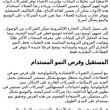
الاصطناعي، تحليلات البيانات، وإنترنت الأشياء توفر للشركات أدوات
قوية لفهم السوق، تحسين العمليات، وزيادة رضا العملاء. استخدام
هذه الأدوات يمكن أن يحسن كفاءة الإنتاج، يقلل التكاليف التشغيلية،
ويوفر تجارب مبتكرة للعملاء، مما يعزز قدرة الشركات على التوسع
والنمو بشكل أسرع.
على سبيل المثال، التجارة الإلكترونية تمكن الشركات من الوصول
إلى جمهور أوسع دون الحاجة لتوسع فعلي في البنية التحتية، بينما
يساعد التحليل الذكي للبيانات على معرفة المنتجات الأكثر طلبًا
وتوقيت العروض الترويجية المناسبة. هذه التقنيات تجعل النمو
التجاري أكثر مرونة واستدامة، وتفتح فرصًا جديدة لا تتوفر في
القطاعات التقليدية فقط.
المستقبل وفرص النمو المستدام
مع استمرار التغيرات الاقتصادية والتكنولوجية، فإن فرص نمو في
القطاعات التجارية ستظل تتوسع بشكل مستمر. المستقبل يحمل
العديد من الإمكانيات للشركات القادرة على الابتكار، تبني
التكنولوجيا، وفهم احتياجات المستهلكين. الشركات التي تستثمر في
تطوير قدراتها الداخلية، بناء شراكات استراتيجية، والتوسع بشكل
ذكي ستتمكن من الاستفادة القصوى من هذه الفرص وتحقيق نمو
مستدام على المدى الطويل.
في النهاية، يجب على رواد الأعمال والمستثمرين التركيز على