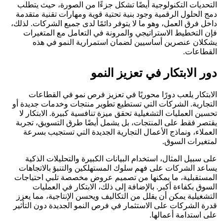
التحديات التكنولوجية أيضًا تشكل جزءًا من الصورة، حيث يتطلب
دمج الحلول الرقمية وجود بنية تحتية قوية ومهارات تقنية متقدمة
داخل فرق العمل، وهو ما لا يتوفر دائمًا لدى جميع الشركات. لذلك،
فإن التخطيط الاستراتيجي والمرونة في التعامل مع المتغيرات
يشكلان عنصرين أساسيين لضمان استمرارية النمو في هذه
القطاعات.
دور الابتكار في تعزيز النمو
الابتكار يلعب دورًا محوريًا في تعزيز فرص نمو في القطاعات
التجارية. الشركات التي تستطيع تطوير منتجات وخدمات جديدة أو
تحسين العمليات التشغيلية تحقق ميزة تنافسية كبيرة. الابتكار لا
يقتصر فقط على المنتجات، بل يشمل أيضًا طرق التسويق، تجربة
العملاء، ونماذج الأعمال التجارية الجديدة التي تستجيب بسرعة
لمتغيرات السوق.
على سبيل المثال، استخدام البيانات الكبيرة والتحليلات الذكية
يساعد الشركات على فهم سلوك المستهلكين والتنبؤ بالاتجاهات
المستقبلية، ما يمكنها من تصميم عروض مخصصة تلبي احتياجات
السوق بكفاءة أكبر. بالإضافة إلى ذلك، الابتكار في العمليات
التشغيلية يمكن أن يقلل من التكاليف ويحسن الإنتاجية، مما يعزز
قدرة الشركات على الاستثمار في فرص النمو الجديدة دون التأثير
على استدامة أعمالها.