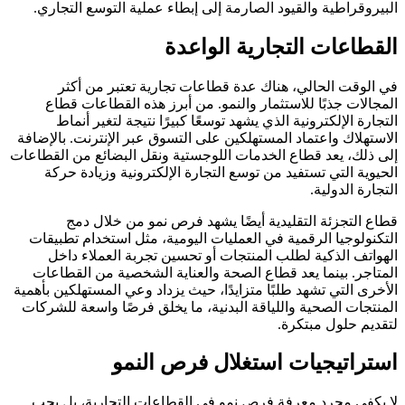
البيروقراطية والقيود الصارمة إلى إبطاء عملية التوسع التجاري.
القطاعات التجارية الواعدة
في الوقت الحالي، هناك عدة قطاعات تجارية تعتبر من أكثر
المجالات جذبًا للاستثمار والنمو. من أبرز هذه القطاعات قطاع
التجارة الإلكترونية الذي يشهد توسعًا كبيرًا نتيجة لتغير أنماط
الاستهلاك واعتماد المستهلكين على التسوق عبر الإنترنت. بالإضافة
إلى ذلك، يعد قطاع الخدمات اللوجستية ونقل البضائع من القطاعات
الحيوية التي تستفيد من توسع التجارة الإلكترونية وزيادة حركة
التجارة الدولية.
قطاع التجزئة التقليدية أيضًا يشهد فرص نمو من خلال دمج
التكنولوجيا الرقمية في العمليات اليومية، مثل استخدام تطبيقات
الهواتف الذكية لطلب المنتجات أو تحسين تجربة العملاء داخل
المتاجر. بينما يعد قطاع الصحة والعناية الشخصية من القطاعات
الأخرى التي تشهد طلبًا متزايدًا، حيث يزداد وعي المستهلكين بأهمية
المنتجات الصحية واللياقة البدنية، ما يخلق فرصًا واسعة للشركات
لتقديم حلول مبتكرة.
استراتيجيات استغلال فرص النمو
لا يكفي مجرد معرفة فرص نمو في القطاعات التجارية، بل يجب