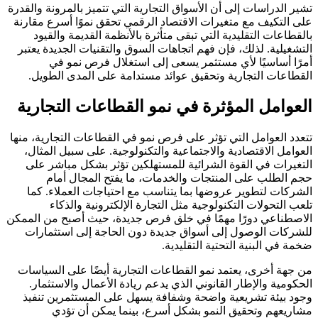
تشير الدراسات إلى أن الأسواق التجارية التي تتميز بالمرونة والقدرة
على التكيف مع متغيرات الاقتصاد الرقمي تحقق نموًا أسرع مقارنة
بالقطاعات التقليدية التي تبقى متأثرة بالأنظمة القديمة والقيود
التشغيلية. لذلك، فإن فهم اتجاهات السوق والتقنيات الجديدة يعتبر
أمرًا أساسيًا لأي مستثمر يسعى إلى استغلال فرص نمو في
القطاعات التجارية وتحقيق عوائد مستدامة على المدى الطويل.
العوامل المؤثرة في نمو القطاعات التجارية
تتعدد العوامل التي تؤثر على فرص نمو في القطاعات التجارية، منها
العوامل الاقتصادية والاجتماعية والتكنولوجية. على سبيل المثال،
التغيرات في القوة الشرائية للمستهلكين تؤثر بشكل مباشر على
حجم الطلب على المنتجات والخدمات، ما يفتح المجال أمام
الشركات لتطوير عروضها بما يتناسب مع احتياجات العملاء. كما
تلعب التحولات التكنولوجية مثل التجارة الإلكترونية والذكاء
الاصطناعي دورًا مهمًا في خلق فرص جديدة، حيث أصبح من الممكن
للشركات الوصول إلى أسواق جديدة دون الحاجة إلى استثمارات
ضخمة في البنية التحتية التقليدية.
من جهة أخرى، يعتمد نمو القطاعات التجارية أيضًا على السياسات
الحكومية والإطار القانوني الذي يدعم ريادة الأعمال والاستثمار.
وجود بيئة تشريعية واضحة وشفافة يسهل على المستثمرين تنفيذ
مشاريعهم وتحقيق النمو بشكل أسرع، بينما يمكن أن تؤدي