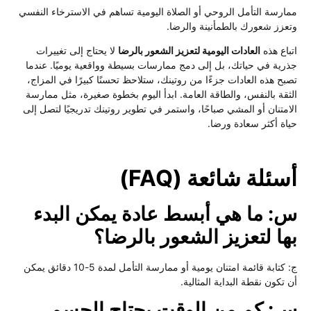
ارسة التأمل الروحي أو الصلاة اليومية تساهم في الاسترخاء النفسي
عزز شعورك بالطمأنينة والرضا.
باع هذه
العادات اليومية لتعزيز الشعور بالرضا
لا يحتاج إلى تغييرات
رية في حياتك، بل إلى دمج ممارسات بسيطة وواقعية يوميًا. عندما
بح هذه العادات جزءًا من روتينك، ستلاحظ تحسنًا كبيرًا في المزاج،
ثقة بالنفس، والطاقة العامة. ابدأ اليوم بخطوة صغيرة، مثل ممارسة
امتنان أو المشي صباحًا، واستمر في تطوير روتينك تدريجيًا لتصل إلى
اة أكثر سعادة ورضا.
ئلة شائعة (FAQ)
: ما هي أبسط عادة يمكن البدء
ها لتعزيز الشعور بالرضا؟
ج: كتابة قائمة امتنان يومية أو ممارسة التأمل لمدة 5-10 دقائق يمكن
 تكون نقطة البداية المثالية.
: كم من الوقت يحتاج الجسم