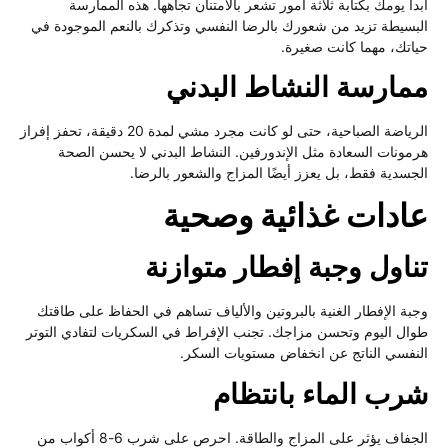
دأ يومك بكتابة ثلاثة أمور تشعر بالامتنان تجاهها. هذه الممارسة
بسيطة تزيد من شعورك بالرضا النفسي وتذكرك بالنعم الموجودة في
اتك، مهما كانت صغيرة.
مارسة النشاط البدني
الرياضة الصباحية، حتى لو كانت مجرد مشي لمدة 20 دقيقة، تحفز إفراز
مونات السعادة مثل الإندورفين. النشاط البدني لا يحسن الصحة
جسدية فقط، بل يعزز أيضًا المزاج والشعور بالرضا.
ادات غذائية وصحية
ناول وجبة إفطار متوازنة
بة الإفطار الغنية بالبروتين والألياف تساهم في الحفاظ على طاقتك
ال اليوم وتحسن مزاجك. تجنب الإفراط في السكريات لتفادي التوتر
نفسي الناتج عن انخفاض مستويات السكر.
رب الماء بانتظام
الجفاف يؤثر على المزاج والطاقة. احرص على شرب 6-8 أكواب من