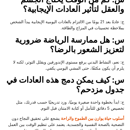
لعقل لتأثير العادات الإيجابية؟
ج: عادةً بعد 21 يومًا من الالتزام بالعادات اليومية الإيجابية يبدأ الشخص
لاحظة تحسينات في المزاج والطاقة.
: هل ممارسة الرياضة ضرورية
تعزيز الشعور بالرضا؟
 نعم، النشاط البدني يرفع مستوى الإندورفين ويقلل التوتر، لكنه لا
زم أن يكون مكثفًا، حتى المشي اليومي يكفي.
: كيف يمكن دمج هذه العادات في
دول مزدحم؟
 ابدأ بخطوة واحدة صغيرة يوميًا، وزد تدريجيًا حسب قدرتك، مثل
ئق للتأمل أو كتابة الامتنان قبل النوم.
لوب حياة يوازن بين الطموح والراحة
يشجع على تحقيق النجاح دون
تضحية بالصحة النفسية والجسدية. يعتمد على تنظيم الوقت بين العمل