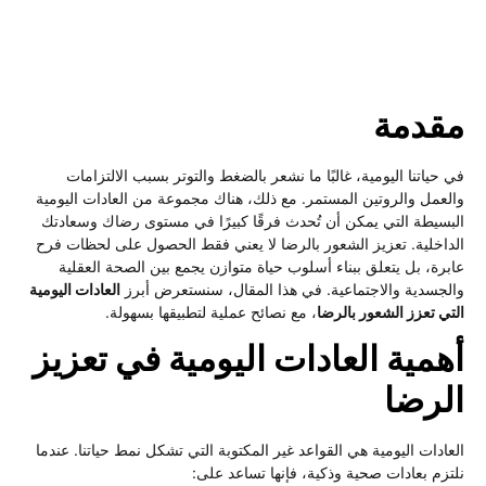
قدمة
 حياتنا اليومية، غالبًا ما نشعر بالضغط والتوتر بسبب الالتزامات
لعمل والروتين المستمر. مع ذلك، هناك مجموعة من العادات اليومية
بسيطة التي يمكن أن تُحدث فرقًا كبيرًا في مستوى رضاك وسعادتك
داخلية. تعزيز الشعور بالرضا لا يعني فقط الحصول على لحظات فرح
برة، بل يتعلق ببناء أسلوب حياة متوازن يجمع بين الصحة العقلية
لجسدية والاجتماعية. في هذا المقال، سنستعرض أبرز
العادات اليومية
تي تعزز الشعور بالرضا
، مع نصائح عملية لتطبيقها بسهولة.
همية العادات اليومية في تعزيز
لرضا
عادات اليومية هي القواعد غير المكتوبة التي تشكل نمط حياتنا. عندما
تزم بعادات صحية وذكية، فإنها تساعد على: