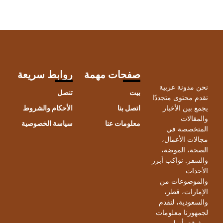
صفحات مهمة
روابط سريعة
حن مدونة عربية
بيت
تنصل
قدم محتوى متجددًا
جمع بين الأخبار
اتصل بنا
الأحكام والشروط
المقالات
معلومات عنا
سياسة الخصوصية
لمتخصصة في
جالات الأعمال،
لصحة، الموضة،
السفر. نواكب أبرز
لأحداث
الموضوعات من
لإمارات، قطر،
السعودية، لنقدم
جمهورنا معلومات
وثوقة بأسلوب