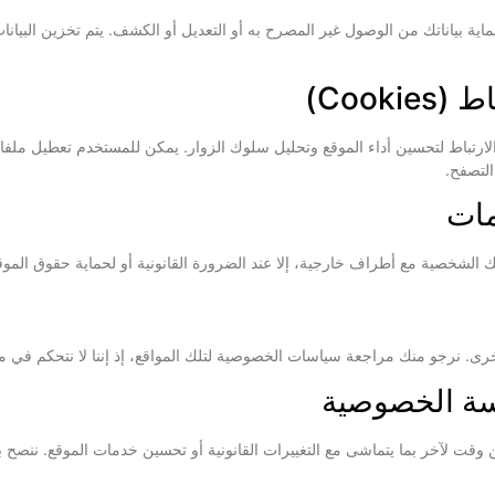
ة لحماية بياناتك من الوصول غير المصرح به أو التعديل أو الكشف. يتم تخزين البيا
Cook)
ارتباط لتحسين أداء الموقع وتحليل سلوك الزوار. يمكن للمستخدم تعطيل ملفا
التصفح.
مات
لشخصية مع أطراف خارجية، إلا عند الضرورة القانونية أو لحماية حقوق المو
رى. نرجو منك مراجعة سياسات الخصوصية لتلك المواقع، إذ إننا لا نتحكم في محت
سة الخصوصية
قت لآخر بما يتماشى مع التغييرات القانونية أو تحسين خدمات الموقع. ننصح