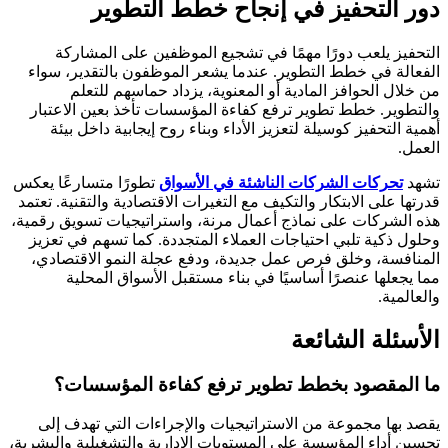
دور التحفيز في إنجاح خطط التطوير
التحفيز يلعب دورًا مهمًا في تشجيع الموظفين على المشاركة
الفعالة في خطط التطوير. عندما يشعر الموظفون بالتقدير، سواء
من خلال الحوافز المادية أو المعنوية، يزداد حماسهم للتعلم
والتطوير. خطط تطوير ترفع كفاءة المؤسسات تأخذ بعين الاعتبار
أهمية التحفيز كوسيلة لتعزيز الأداء وبناء روح إيجابية داخل بيئة
العمل.
تشهد
تحركات الشركات الناشئة في الأسواق
تطورًا متسارعًا يعكس
قدرتها على الابتكار والتكيف مع التغيرات الاقتصادية والتقنية. تعتمد
هذه الشركات على نماذج أعمال مرنة، واستراتيجيات تسويق رقمية،
وحلول ذكية تلبي احتياجات العملاء المتجددة. كما تسهم في تعزيز
المنافسة، وخلق فرص عمل جديدة، ودفع عجلة النمو الاقتصادي،
مما يجعلها عنصرًا أساسيًا في بناء مستقبل الأسواق المحلية
والعالمية.
الأسئلة الشائعة
ما المقصود بخطط تطوير ترفع كفاءة المؤسسات؟
يقصد بها مجموعة من الاستراتيجيات والإجراءات التي تهدف إلى
تحسين أداء المؤسسة على المستويات الإدارية والتشغيلية والبشرية،