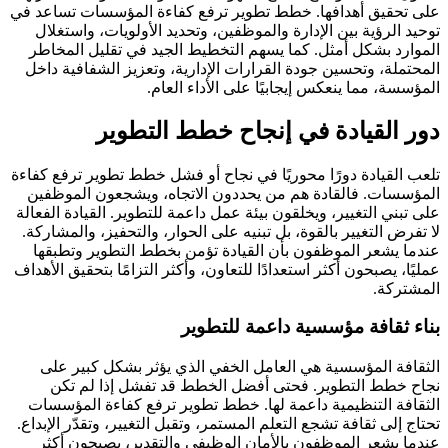
على تحقيق أهدافها. خطط تطوير ترفع كفاءة المؤسسات تساعد في
توحيد الرؤية بين الإدارة والموظفين، وتحديد الأولويات، واستغلال
الموارد بشكل أمثل. كما يسهم التخطيط الجيد في تقليل المخاطر
المحتملة، وتحسين جودة القرارات الإدارية، وتعزيز الشفافية داخل
المؤسسة، مما ينعكس إيجابيًا على الأداء العام.
دور القيادة في إنجاح خطط التطوير
تلعب القيادة دورًا محوريًا في نجاح أو فشل خطط تطوير ترفع كفاءة
المؤسسات. فالقادة هم من يحددون الاتجاه، ويشجعون الموظفين
على تبني التغيير، ويخلقون بيئة عمل داعمة للتطوير. القيادة الفعالة
لا تفرض التغيير بالقوة، بل تبنيه على الحوار، والتحفيز، والمشاركة.
عندما يشعر الموظفون بأن القيادة تؤمن بخطط التطوير وتطبقها
عمليًا، يصبحون أكثر استعدادًا للتعاون، وأكثر التزامًا بتحقيق الأهداف
المشتركة.
بناء ثقافة مؤسسية داعمة للتطوير
الثقافة المؤسسية هي العامل الخفي الذي يؤثر بشكل كبير على
نجاح خطط التطوير. فحتى أفضل الخطط قد تفشل إذا لم تكن
الثقافة التنظيمية داعمة لها. خطط تطوير ترفع كفاءة المؤسسات
تحتاج إلى ثقافة تشجع التعلم المستمر، وتقبل التغيير، وتقدّر الإبداع.
عندما يشعر الموظفون بالأمان الوظيفي والتقدير، يصبحون أكثر