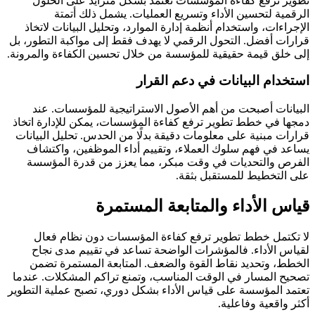
تطوير ترفع كفاءة المؤسسات تعتمد بشكل متزايد على الحلول
الرقمية لتحسين الأداء وتسريع العمليات. يشمل ذلك أتمتة
الإجراءات، واستخدام أنظمة إدارة الموارد، وتحليل البيانات لاتخاذ
قرارات أفضل. التحول الرقمي لا يهدف فقط إلى مواكبة التطور، بل
إلى خلق قيمة حقيقية للمؤسسة من خلال تحسين الكفاءة والمرونة.
استخدام البيانات في دعم القرار
البيانات أصبحت من أهم الأصول الاستراتيجية للمؤسسات. عند
دمجها في خطط تطوير ترفع كفاءة المؤسسات، يمكن للإدارة اتخاذ
قرارات مبنية على معلومات دقيقة بدلًا من الحدس. تحليل البيانات
يساعد في فهم سلوك العملاء، وتقييم أداء الموظفين، واكتشاف
الفرص والتحديات في وقت مبكر، مما يعزز من قدرة المؤسسة
على التخطيط للمستقبل بثقة.
قياس الأداء والمتابعة المستمرة
لا تكتمل خطط تطوير ترفع كفاءة المؤسسات دون نظام فعال
لقياس الأداء. فالمؤشرات الواضحة تساعد في تقييم مدى نجاح
الخطط، وتحديد نقاط القوة والضعف. المتابعة المستمرة تضمن
تصحيح المسار في الوقت المناسب، وتمنع تراكم المشكلات. عندما
تعتمد المؤسسة على قياس الأداء بشكل دوري، تصبح عملية التطوير
أكثر واقعية وفاعلية.