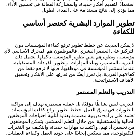
استعدادًا لتقديم أفكار جديدة، والمشاركة الفعالة في تحسين الأداء،
مما يؤدي إلى نتائج مستدامة على المدى الطويل.
تطوير الموارد البشرية كعنصر أساسي
للكفاءة
لا يمكن الحديث عن خطط تطوير ترفع كفاءة المؤسسات دون
التركيز على العنصر البشري. فالموظفون هم المحرك الأساسي لأي
مؤسسة، وتطويرهم يعني تطوير المؤسسة بأكملها. يشمل ذلك
التدريب المستمر، وبناء المهارات، وتطوير القيادات المستقبلية.
عندما تستثمر المؤسسة في موظفيها، فإنها لا ترفع فقط من
كفاءتهم الفردية، بل تعزز أيضًا من قدرتها على الابتكار وتحقيق
الأهداف الاستراتيجية.
التدريب والتعلم المستمر
التدريب ليس نشاطًا مؤقتًا، بل عملية مستمرة تهدف إلى مواكبة
التطورات في سوق العمل. خطط تطوير ترفع كفاءة المؤسسات
تعتمد على برامج تدريبية مصممة بعناية لتلبية احتياجات الموظفين
الحالية والمستقبلية. من خلال التعلم المستمر، يتمكن الموظفون
من تحسين أدائهم، واكتساب مهارات جديدة، والتكيف مع التغيرات
التكنولوجية، مما ينعكس إيجابيًا على جودة العمل وكفاءة العمليات.