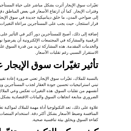
تغيّرات سوق الإيجار أثرت بشكل مباشر على حياة المستأجرين
وفترات الإيجار. كما أن ارتفاع الأسعار في بعض المناطق دف
إلى ضواحي المدن، ما خلق ديناميكية جديدة في سوق الإيجار.
قرار استئجار، حيث يجب على المستأجرين مراعاة التغيرات ا
إضافة إلى ذلك، أصبح للمستأجرين دور أكبر في التأثير على
الرقمية والمشاركة في المجتمعات الإلكترونية أن يفرضوا نو
والخدمات المقدمة. هذه المشاركة تزيد من قدرة السوق عل
الاستقرار النسبي رغم تقلبات الأسعار.
تأثير تغيّرات سوق الإيجار 
بالنسبة للملاك، تغيّرات سوق الإيجار تعني ضرورة إعادة تقيي
تبني استراتيجيات تحسين جودة العقار لجذب المستأجرين وزي
أنفسهم من تقلبات السوق. هذه التغيرات تعكس وعي الملاك ب
الضروري متابعة اتجاهات السوق والبيانات الاقتصادية بشكل
علاوة على ذلك، تعد التكنولوجيا أداة مهمة للملاك لمواكبة
المنافسة وضبط الأسعار بشكل أكثر دقة. استخدام المنصات ال
كفاءة السوق ويخلق بيئة تنافسية صحية.