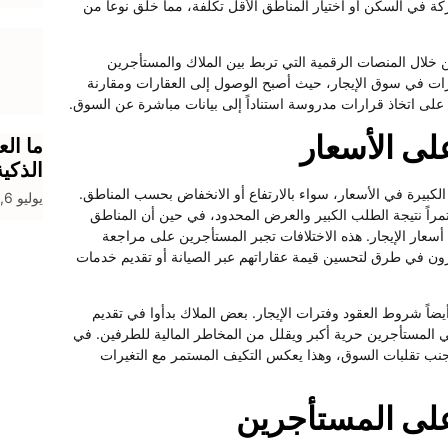
ة في السكن أو اختيار المناطق الأقل تكلفة، مما خلق نوعاً من
ن خلال المنصات الرقمية التي تربط بين الملاك والمستأجرين
ات في سوق الإيجار، حيث أصبح الوصول إلى العقارات ومقارنة
ة على اتخاذ قرارات مدروسة استناداً إلى بيانات مباشرة عن السوق.
على الأسعار
ما الع
الذكي
الكبيرة في الأسعار، سواء بالارتفاع أو الانخفاض بحسب المناطق.
يوليو 6, 2026
ستمراً نتيجة الطلب الكبير والعرض المحدود، في حين أن المناطق
ي أسعار الإيجار. هذه الاختلافات تجبر المستأجرين على مراجعة
فكرون في طرق لتحسين قيمة عقاراتهم عبر الصيانة أو تقديم خدمات
يضاً شروط العقود وفترات الإيجار. بعض الملاك بدأوا في تقديم
 المستأجرين حرية أكبر ويقلل من المخاطر المالية للطرفين. في
تجنب تقلبات السوق، وهذا يعكس التكيف المستمر مع التغيرات
 على المستأجرين