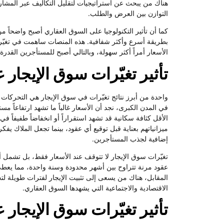
هناك من يبحث عن استراتيجيات لتقليل التكاليف عبر المشارك
التوازن بين العرض والطلب.
كما أن تأثير التكنولوجيا على السوق العقاري أصبح واضحاً م
بطريقة أسرع وأكثر شفافية. هذه المنصات ساهمت في تغيّر
الأسعار أمراً أكثر سهولة، وبالتالي أصبح للمستأجرين القدر
تأثير تغيّرات سوق الإيجار 
واحدة من أبرز نتائج تغيّرات في سوق الإيجار هي التحركات 
في المدن الكبرى، نجد أن الأسعار غالباً ما تشهد ارتفاعاً م
الأقل كثافة سكانية قد تشهد استقراراً أو انخفاضاً طفيفاً ف
ميزانياتهم بعناية قبل توقيع أي عقود، بينما تجعل الملاك ي
إضافية لجذب المستأجرين.
تغيّرات سوق الإيجار لا تتوقف عند الأسعار فقط، بل تشمل أ
عقود مرنة تتراوح بين أشهر محدودة وسنة واحدة، مما يعطي
المقابل، هناك من يسعى إلى تثبيت الإيجار لفترات طويلة ل
الاقتصادية والاجتماعية التي يشهدها السوق العقاري.
تأثير تغيّرات سوق الإيجار