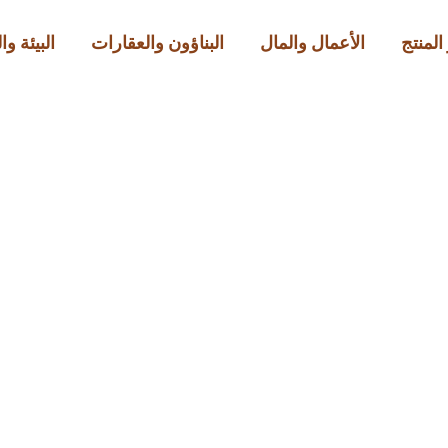
المنتج
الأعمال والمال
البناؤون والعقارات
البيئة و
العقارات
تغيّرات في سوق الإيجار
Official
مارس 31, 2026