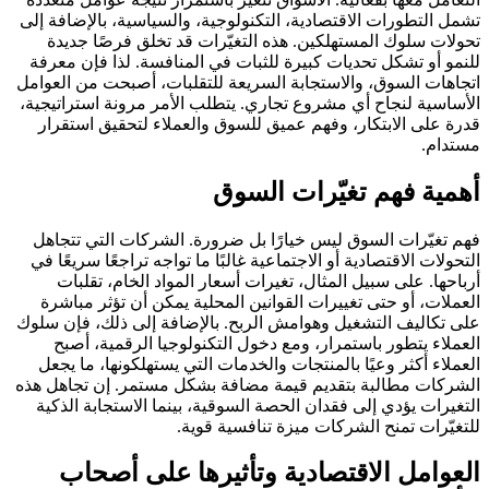
تشمل التطورات الاقتصادية، التكنولوجية، والسياسية، بالإضافة إلى
تحولات سلوك المستهلكين. هذه التغيّرات قد تخلق فرصًا جديدة
للنمو أو تشكل تحديات كبيرة للثبات في المنافسة. لذا فإن معرفة
اتجاهات السوق، والاستجابة السريعة للتقلبات، أصبحت من العوامل
الأساسية لنجاح أي مشروع تجاري. يتطلب الأمر مرونة استراتيجية،
قدرة على الابتكار، وفهم عميق للسوق والعملاء لتحقيق استقرار
مستدام.
أهمية فهم تغيّرات السوق
فهم تغيّرات السوق ليس خيارًا بل ضرورة. الشركات التي تتجاهل
التحولات الاقتصادية أو الاجتماعية غالبًا ما تواجه تراجعًا سريعًا في
أرباحها. على سبيل المثال، تغيرات أسعار المواد الخام، تقلبات
العملات، أو حتى تغييرات القوانين المحلية يمكن أن تؤثر مباشرة
على تكاليف التشغيل وهوامش الربح. بالإضافة إلى ذلك، فإن سلوك
العملاء يتطور باستمرار، ومع دخول التكنولوجيا الرقمية، أصبح
العملاء أكثر وعيًا بالمنتجات والخدمات التي يستهلكونها، ما يجعل
الشركات مطالبة بتقديم قيمة مضافة بشكل مستمر. إن تجاهل هذه
التغيرات يؤدي إلى فقدان الحصة السوقية، بينما الاستجابة الذكية
للتغيّرات تمنح الشركات ميزة تنافسية قوية.
العوامل الاقتصادية وتأثيرها على أصحاب