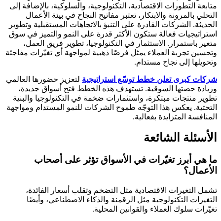
متابعة التطورات الاقتصادية، التكنولوجية، والسلوكية، بالإضافة إلى
التحلي بالمرونة والابتكار، تعتبر مفاتيح النجاح في بيئة الأعمال
الحديثة. الشركات القادرة على التنبؤ بالاتجاهات المستقبلية وتطوير
استراتيجيات فعالة ستكون الأكثر قدرة على النمو والتميز في سوق
متغير باستمرار. الاستثمار في التكنولوجيا، تطوير فريق العمل،
وتحسين تجربة العملاء يمثل فرصًا ذهبية لمواجهة أي تغيّرات مفاجئة
وتحويلها إلى نجاح مستدام.
شركات كبرى تعلن خطط توسّع استراتيجية
لتعزيز حضورها العالمي
وزيادة حصتها السوقية. تستهدف هذه الخطط فتح أسواق جديدة،
تطوير منتجات مبتكرة، واستثمارات ضخمة في التكنولوجيا والبنية
التحتية. يعكس هذا التوجّه طموح الشركات للنمو المستدام ومواجهة
المنافسة المتزايدة بفعالية.
الأسئلة الشائعة
ما هي أبرز تغيّرات في الأسواق تؤثر على أصحاب
الأعمال؟
تشمل التغيرات الاقتصادية مثل التضخم وتقلب أسعار الفائدة،
التغيرات التكنولوجية مثل الرقمنة والذكاء الاصطناعي، وأيضًا
تغيّرات سلوك العملاء والقوانين المحلية.