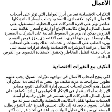
الأعمال
التغيّرات الاقتصادية تعد من أبرز العوامل التي تؤثر على أصحاب
الأعمال. الركود الاقتصادي، التضخم، وتقلب أسعار الفائدة كلها
عناصر تؤثر على قدرة الشركات على التخطيط للمستقبل. على
سبيل المثال، ارتفاع تكاليف الإنتاج أو ارتفاع أسعار الفائدة على
القروض يمكن أن يزيد من الضغوط المالية على الشركات الصغيرة
والمتوسطة. من جهة أخرى، النمو الاقتصادي يعزز فرص التوسع
ويزيد الطلب على المنتجات والخدمات. لذلك يجب على أصحاب
الأعمال مراقبة المؤشرات الاقتصادية واتخاذ قرارات مبنية على
بيانات دقيقة لتقليل المخاطر وتحقيق الاستفادة القصوى من الفرص
المتاحة.
التكيف مع التغيرات الاقتصادية
لكي ينجح أصحاب الأعمال في مواجهة تغيّرات السوق، يجب عليهم
تطوير استراتيجيات مرنة تتكيف مع التغيرات الاقتصادية. يمكن أن
تشمل هذه الاستراتيجيات تحسين إدارة التكاليف، تنويع مصادر
الإيرادات، أو الاستثمار في الابتكار التكنولوجي لزيادة الكفاءة. على
سبيل المثال، الشركات التي تستثمر في حلول رقمية أو أتمتة
العمليات يمكنها تقليل التكاليف التشغيلية والتكيف بسرعة مع
تقلبات السوق. بالإضافة إلى ذلك، تحسين القدرة على التنبؤ بالطلب
المستقبلي من خلال تحليل البيانات يساعد في اتخاذ قرارات أكثر