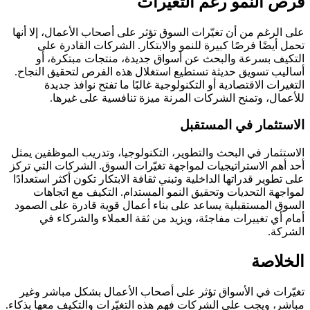
فرص النمو رغم التغيرات
على الرغم من أن تغيّرات السوق تؤثر على أصحاب الأعمال، إلا أنها
تحمل أيضًا فرصًا كبيرة للنمو والابتكار. الشركات القادرة على
التكيف بسرعة والبحث عن أسواق جديدة، منتجات مبتكرة، أو
أساليب تسويق حديثة تستطيع استغلال هذه الفرص لتحقيق النجاح.
التغيرات الاقتصادية أو التكنولوجية غالبًا ما تفتح نوافذ جديدة
للأعمال، وتمنح الشركات المرنة ميزة تنافسية على غيرها.
الاستثمار في المستقبل
الاستثمار في البحث والتطوير، التكنولوجيا، وتدريب الموظفين يمثل
أحد أهم الاستراتيجيات لمواجهة تغيّرات السوق. الشركات التي تركز
على تطوير قدراتها الداخلية وتبني ثقافة الابتكار تكون أكثر استعدادًا
لمواجهة التحديات وتحقيق النمو المستدام. التكيف مع اتجاهات
السوق المستقبلية يساعد على بناء أعمال قوية قادرة على الصمود
أمام أي تغييرات مفاجئة، ويزيد من ثقة العملاء والشركاء في
الشركة.
الخلاصة
تغيّرات في الأسواق تؤثر على أصحاب الأعمال بشكل مباشر وغير
مباشر، ويجب على الشركات فهم هذه التغيّرات والتكيف معها بذكاء.