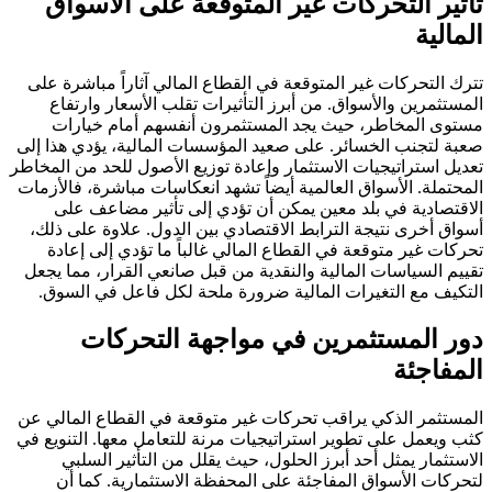
تأثير التحركات غير المتوقعة على الأسواق
المالية
تترك التحركات غير المتوقعة في القطاع المالي آثاراً مباشرة على
المستثمرين والأسواق. من أبرز التأثيرات تقلب الأسعار وارتفاع
مستوى المخاطر، حيث يجد المستثمرون أنفسهم أمام خيارات
صعبة لتجنب الخسائر. على صعيد المؤسسات المالية، يؤدي هذا إلى
تعديل استراتيجيات الاستثمار وإعادة توزيع الأصول للحد من المخاطر
المحتملة. الأسواق العالمية أيضاً تشهد انعكاسات مباشرة، فالأزمات
الاقتصادية في بلد معين يمكن أن تؤدي إلى تأثير مضاعف على
أسواق أخرى نتيجة الترابط الاقتصادي بين الدول. علاوة على ذلك،
تحركات غير متوقعة في القطاع المالي غالباً ما تؤدي إلى إعادة
تقييم السياسات المالية والنقدية من قبل صانعي القرار، مما يجعل
التكيف مع التغيرات المالية ضرورة ملحة لكل فاعل في السوق.
دور المستثمرين في مواجهة التحركات
المفاجئة
المستثمر الذكي يراقب تحركات غير متوقعة في القطاع المالي عن
كثب ويعمل على تطوير استراتيجيات مرنة للتعامل معها. التنويع في
الاستثمار يمثل أحد أبرز الحلول، حيث يقلل من التأثير السلبي
لتحركات الأسواق المفاجئة على المحفظة الاستثمارية. كما أن