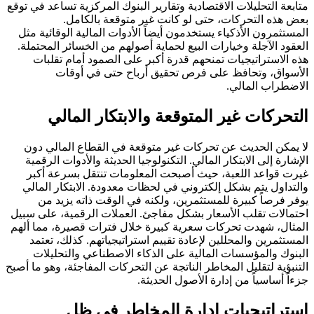
متابعة التحليلات الاقتصادية وتقارير البنوك المركزية تساعد في توقع
بعض هذه التحركات، حتى لو كانت غير متوقعة بالكامل.
المستثمرون الأذكياء يستخدمون أيضاً الأدوات المالية الوقائية مثل
العقود الآجلة وخيارات البيع لحماية أصولهم من الخسائر المحتملة.
هذه الاستراتيجيات تمنحهم قدرة أكبر على الصمود أمام تقلبات
الأسواق، وتحافظ على فرص تحقيق أرباح حتى في أوقات
الاضطراب المالي.
التحركات غير المتوقعة والابتكار المالي
لا يمكن الحديث عن تحركات غير متوقعة في القطاع المالي دون
الإشارة إلى الابتكار المالي. التكنولوجيا الحديثة والأدوات الرقمية
غيرت قواعد اللعبة، حيث أصبحت المعلومات تنتقل بسرعة أكبر
والتداول يتم بشكل إلكتروني في لحظات معدودة. الابتكار المالي
يوفر فرصاً كبيرة للمستثمرين، ولكنه في الوقت ذاته يزيد من
احتمالات تقلب الأسعار بشكل مفاجئ. العملات الرقمية، على سبيل
المثال، شهدت تحركات سعرية كبيرة خلال فترات قصيرة، مما ألهم
المستثمرين والمحللين لإعادة تقييم استراتيجياتهم. كذلك، تعتمد
البنوك والمؤسسات المالية على الذكاء الاصطناعي والتحليلات
التنبؤية لتقليل المخاطر الناتجة عن التحركات المفاجئة، وهو ما أصبح
جزءاً أساسياً من إدارة الأصول الحديثة.
استراتيجيات إدارة المخاطر في ظل