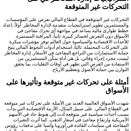
التحركات غير المتوقعة
التحركات غير المتوقعة في القطاع المالي تفرض على المؤسسات
والمستثمرين تطوير استراتيجيات متقدمة لإدارة المخاطر. أولاً، إعداد
خطط طوارئ مالية يساعد في مواجهة أي تحرك مفاجئ في
الأسواق دون التعرض لخسائر كبيرة. ثانياً، المراقبة المستمرة
للأحداث الاقتصادية والسياسية حول العالم توفر مؤشرات مبكرة
على التحركات المحتملة. ثالثاً، استخدام أدوات التحوط المالي يتيح
حماية الاستثمارات من التراجع المفاجئ في الأسعار. إدارة المخاطر
ليست مجرد إجراء وقائي، بل هي أداة تمكّن المستثمرين من
الاستفادة من الفرص التي تظهر في أوقات التقلبات، بما يحقق
التوازن بين حماية الأصول وتعظيم الأرباح.
أمثلة على تحركات غير متوقعة وتأثيرها على
الأسواق
شهدت الأسواق العالمية العديد من الأمثلة على تحركات غير متوقعة
في القطاع المالي. على سبيل المثال، الأزمة الاقتصادية التي بدأت
بسبب أحداث سياسية غير متوقعة أدت إلى هبوط حاد في الأسهم
الأمريكية وارتفاع مفاجئ في أسعار الذهب. كما أثرت التغيرات
المفاجئة في سياسات الفائدة في أوروبا وآسيا على تدفقات رؤوس
الأموال بين الدول، مما خلق فرصاً وتحديات للمستثمرين في الوقت