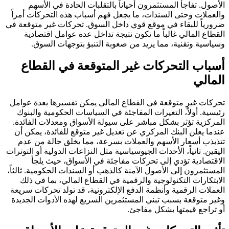
الأصول. تفاجأ المستثمرون أحياناً بالتقلبات الحادة في الأسهم
والعملات وحتى السندات، ما يجعل فهم أسباب هذه التحركات أمراً
ضرورياً للبقاء في موقع قوي داخل السوق. تحركات غير متوقعة في
القطاع المالي غالباً ما تكون نتيجة تداخل عدة عوامل اقتصادية
وسياسية وتقنية، مما يزيد من صعوبة التنبؤ بتوجهات السوق.
أسباب التحركات غير المتوقعة في القطاع
المالي
تحركات غير متوقعة في القطاع المالي يمكن تفسيرها بعدة عوامل
رئيسية. أولاً، التغيرات المفاجئة في السياسات الحكومية والبنوك
المركزية تؤثر بشكل مباشر على سيولة الأسواق ومعدلات الفائدة.
عندما يعلن البنك المركزي عن تعديل غير متوقع للفائدة، يمكن أن
تتذبذب أسعار الأسهم والعملات بسرعة، مما يخلق حالة من عدم
اليقين. ثانياً، الأحداث الجيوسياسية مثل النزاعات الدولية أو التوترات
الاقتصادية تؤدي إلى تحركات مفاجئة في الأسواق، حيث يلجأ
المستثمرون إلى الأصول الآمنة كالذهب أو السندات الحكومية. ثالثاً،
الابتكارات التكنولوجية والرقمية في القطاع المالي، بما في ذلك
العملات الرقمية وأنظمة الدفع الإلكترونية، قد تولد تحركات سريعة
وغير متوقعة بسبب تبني المستثمرين السريع لهذه الأدوات الجديدة
أو تراجع قيمتها بشكل مفاجئ.