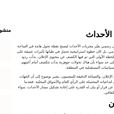
منشور
الأحداث
ن رسمي يغيّر مجريات الأحداث ليصبح نقطة تحول هامة في الساحة
علامي، بل كان خطوة استراتيجية تحمل في طياتها تأثيرات عميقة على
لحظة الأولى التي تم فيها الكشف عن محتوى الإعلان، بدأت ردود
 حد سواء بأن هناك تحولات جوهرية بدأت تتكشف أمام أعينهم،
السياسات المستقبلية في المنطقة.
يه الإعلان، والصياغة الدقيقة للمضمون، يشير بوضوح إلى أن الجهات
داعياته المحتملة على الرأي العام والأسواق المحلية. فعندما
عن قرار أو بيان له القدرة على إعادة تشكيل مسار الأحداث، سواء
ثقافي.
ن