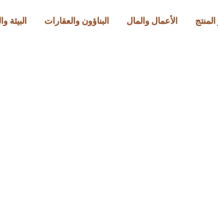
المنتج
الأعمال والمال
البناؤون والعقارات
البيئة و
آخر الأخبار
 رسمي يغيّر مجريات الأ
Official
ديسمبر 31, 2025