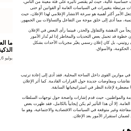
 حساسية عالية، حيث لم يقتصر تأثيره على فئة معينة من الناس،
انات مرتبطة بتغييرات في السياسات العامة أو القوانين أو حتى
عل الأمر أكثر أهمية هو سرعة الانتشار الإعلامي لهذا الإعلان، حيث
قمية، مما أدى إلى خلق موجة من التفاعل والتساؤلات بين الجمهور.
جاً من الدهشة والتفاؤل والحذر، فبينما رأى البعض في الإعلان
خطوة قد تحمل بعض التحديات والمخاطر إذا لم تُدار الأمور
ما الع
ن روتيني، بل كان إعلان رسمي يغيّر مجريات الأحداث بشكل
الحكومة، والأسواق.
الذكي
يوليو 6, 2026
في موازين القوى داخل الساحة المحلية. فقد أدى إلى إعادة ترتيب
 نقاشات ومفاوضات جديدة حول القرارات القادمة. كما أثر الإعلان
طرة لإعادة النظر في استراتيجياتها السابقة.
كومة والمواطنين، حيث قدم إشارات واضحة حول توجهات السلطات
عامة. إلا أن هذا التأثير لم يكن إيجابياً بالكامل، فقد ظهرت بعض
 مفاجئة وغير متوقعة في السياسات الاقتصادية والاجتماعية، وهو ما
لضمان استقرار الأمور بعد الإعلان.
عي