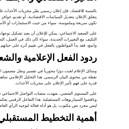
بالنسبة للاقتصاد، فإن إعلان رسمي يغيّر مجريات الأحداث غا
يتعلق الإعلان بتعديل السياسات الاقتصادية، أو تقديم حواف
تكون سريعة وملموسة، سواء من حيث الاستثمارات أو الأسعا
على الصعيد الاجتماعي، يمكن للإعلان أن يعيد تشكيل توجها
التكيف مع التغييرات الجديدة، سواء كان ذلك في العمل، التعل
واسع، فقد بدأ المواطنون بالفعل في تقييم أثره على حياتهم 
ردود الفعل الإعلامية والشع
وسائل الإعلام لعبت دورًا محورياً في تفسير ونقل مضمون 
نقطة من محتوى البيان الرسمي. هذا التحليل الإعلامي ساهم
قدرة على فهم تأثير الإعلان على مجريات الأحداث.
على المستوى الشعبي، شهدت منصات التواصل الاجتماعي تفاعلاً 
وناقشوا السيناريوهات المستقبلية. هذا التفاعل الرقمي يعك
ليس مجرد نص مكتوب، بل هو أداة فعالة لتوجيه الرأي العا
أهمية التخطيط المستقبلي ب