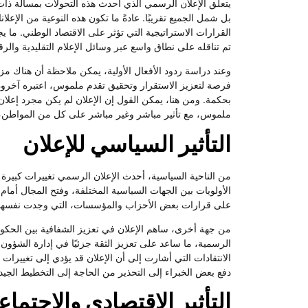
يتعلق الإعلان الرسمي الذي أحدث هذه التحولات بمسألة ذات
بل شمل الجميع تقريبًا. عادةً ما تكون هذه النوعية من الإعل
القرارات الاستراتيجية التي تؤثر على الاقتصاد الوطني. ما يج
تم تناقله على نطاق واسع عبر وسائل الإعلام التقليدية والر
وعند دراسة ردود الأفعال الأولية، يمكن ملاحظة أن هناك مزي
فرصة لتعزيز الاستقرار وتحقيق تقدم ملموس، اعتبره آخرون 
بحكمة. ومن هنا، يمكن القول إن الإعلان لم يكن مجرد إعلا
ملموس، مع تأثير مباشر وغير مباشر على كل من المواطن، 
التأثير السياسي للإعلان
من الناحية السياسية، أحدث الإعلان الرسمي تغييرات كبيرة 
الأولويات بين الجهات السياسية المختلفة، وفتح المجال أمام
على قرارات بعض الأحزاب والمؤسسات، التي وجدت نفسها مض
من جهة أخرى، ساهم الإعلان في تعزيز الشفافية بين الح
الرسمية، ما ساعد على تعزيز الثقة جزئيًا في إدارة الشؤون ال
الانتقادات التي أشارت إلى أن الإعلان قد يؤدي إلى تغييرات
دفع بعض الخبراء إلى التحذير من الحاجة إلى التخطيط الجيد 
التأثير الاقتصادي والاجتما