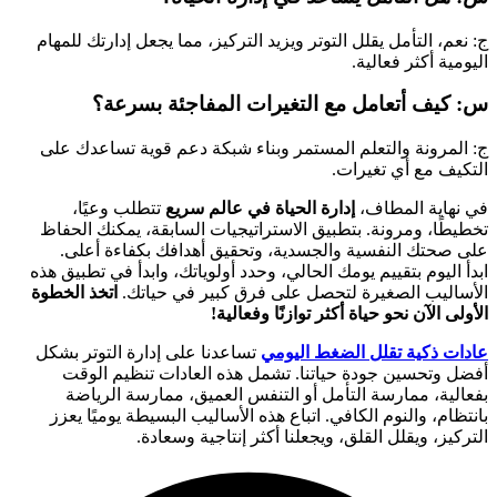
ج: نعم، التأمل يقلل التوتر ويزيد التركيز، مما يجعل إدارتك للمهام
اليومية أكثر فعالية.
س: كيف أتعامل مع التغيرات المفاجئة بسرعة؟
ج: المرونة والتعلم المستمر وبناء شبكة دعم قوية تساعدك على
التكيف مع أي تغيرات.
في نهاية المطاف،
إدارة الحياة في عالم سريع
تتطلب وعيًا،
تخطيطًا، ومرونة. بتطبيق الاستراتيجيات السابقة، يمكنك الحفاظ
على صحتك النفسية والجسدية، وتحقيق أهدافك بكفاءة أعلى.
ابدأ اليوم بتقييم يومك الحالي، وحدد أولوياتك، وابدأ في تطبيق هذه
الأساليب الصغيرة لتحصل على فرق كبير في حياتك.
اتخذ الخطوة
الأولى الآن نحو حياة أكثر توازنًا وفعالية!
عادات ذكية تقلل الضغط اليومي
تساعدنا على إدارة التوتر بشكل
أفضل وتحسين جودة حياتنا. تشمل هذه العادات تنظيم الوقت
بفعالية، ممارسة التأمل أو التنفس العميق، ممارسة الرياضة
بانتظام، والنوم الكافي. اتباع هذه الأساليب البسيطة يوميًا يعزز
التركيز، ويقلل القلق، ويجعلنا أكثر إنتاجية وسعادة.