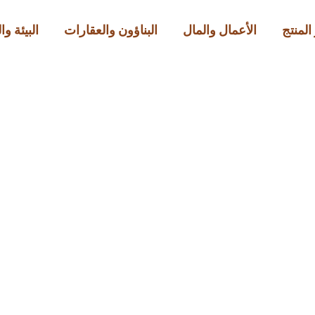
المنتج
الأعمال والمال
البناؤون والعقارات
البيئة و
أخبار المنتج
ا جاء في إعلان المنتج ال
Official
أبريل 18, 2026