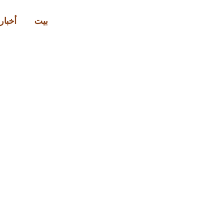
بيت
أخبار 
أهم م