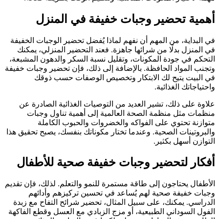
أهمية تحضير وجبات خفيفة في المنزل
في البداية، من المهم أن نفهم لماذا يُفضل تحضير الوجبات الخفيفة
في المنزل بدلًا من شرائها جاهزة. فعند التحضير المنزلي، يمكنك
التحكم في جودة المكونات، وتقليل نسبة السكر والدهون المشبعة،
وتجنب المواد الحافظة. بالإضافة إلى ذلك، فإن تحضير وجبات خفيفة
في البيت يتيح لك الابتكار وتخصيص الوصفات حسب ذوقك
واحتياجاتك الغذائية.
علاوة على ذلك، تشير العديد من التوصيات الغذائية الصادرة عن
منظمات مثل
منظمة الصحة العالمية
إلى أهمية تناول وجبات
متوازنة تحتوي على الفواكه والخضروات والحبوب الكاملة
والبروتينات الصحية. وعندما تختار مكوناتك بنفسك، يصبح تحقيق هذا
التوازن أسهل بكثير.
أفكار لتحضير وجبات خفيفة صحية للأطفال
الأطفال يحتاجون إلى طاقة مستمرة للنمو والتعلم. لذلك، فإن تقديم
وجبات خفيفة صحية لهم يُساعد في تحسين تركيزهم وأدائهم
الدراسي. يمكنك، على سبيل المثال، تحضير شرائح التفاح مع زبدة
الفول السوداني الطبيعية، أو مزج الزبادي مع العسل وقطع الفاكهة