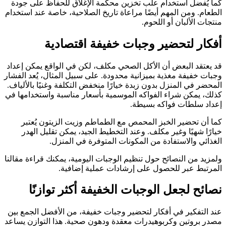
كما يُفضل استخدام علب تخزين محكمة الإغلاق للحفاظ على جودة
الطعام. ومن المهم أيضًا مراعاة تاريخ الصلاحية، خاصة عند استخدام
منتجات الألبان أو اللحوم.
أفكار لتحضير وجبات خفيفة اقتصادية
قد يعتقد البعض أن الأكل الصحي مكلف، لكن في الواقع يمكن إعداد
وجبات خفيفة مغذية بميزانية محدودة. على سبيل المثال، يُعد الفشار
المحضر في المنزل بدون زبدة خيارًا منخفض التكلفة وغنيًا بالألياف.
كذلك، يمكن شراء الفواكه الموسمية بأسعار مناسبة واستخدامها في
إعداد سلطات فواكه بسيطة.
كما أن تحضير الخبز المحمص مع الطماطم وزيت الزيتون يُعتبر
خيارًا شهيًا وغير مكلف. وعند التخطيط الجيد، يمكن تقليل الهدر
الغذائي والاستفادة من المكونات المتوفرة في المنزل.
ولمزيد من النصائح حول تنظيم الوجبات اليومية، يمكنك قراءة مقالنا
المرتبط عبر للحصول على إرشادات عملية إضافية.
نصائح لجعل الوجبات الخفيفة أكثر توازنًا
عند التفكير في أفكار لتحضير وجبات خفيفة، من الأفضل الجمع بين
مصدر بروتين وكربوهيدرات معقدة ودهون صحية. هذا التوازن يساعد