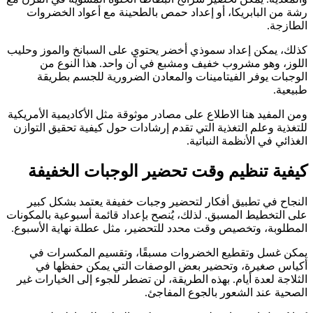
رشة من البابريكا، أو إعداد حمص بالطحينة مع أعواد الخضروات
الطازجة.
كذلك، يمكن إعداد سموذي أخضر يحتوي على السبانخ والموز وحليب
اللوز، وهو مشروب خفيف ومشبع في آن واحد. هذا النوع من
الوجبات يوفر الفيتامينات والمعادن الضرورية للجسم بطريقة
طبيعية.
ومن المفيد هنا الاطلاع على مصادر موثوقة مثل
الأكاديمية الأمريكية
للتغذية وعلم التغذية
التي تقدم إرشادات حول كيفية تحقيق التوازن
الغذائي في الأنظمة النباتية.
كيفية تنظيم وقت تحضير الوجبات الخفيفة
النجاح في تطبيق أفكار لتحضير وجبات خفيفة يعتمد بشكل كبير
على التخطيط المسبق. لذلك، يُنصح بإعداد قائمة أسبوعية بالمكونات
المطلوبة، وتخصيص وقت محدد للتحضير، مثل عطلة نهاية الأسبوع.
يمكن غسل وتقطيع الخضروات مسبقًا، وتقسيم المكسرات في
أكياس صغيرة، وتحضير بعض الوصفات التي يمكن حفظها في
الثلاجة لعدة أيام. بهذه الطريقة، لن تضطر للجوء إلى الخيارات غير
الصحية عند الشعور بالجوع المفاجئ.