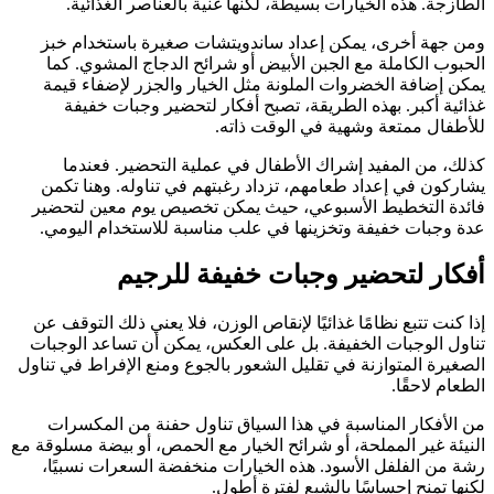
الطازجة. هذه الخيارات بسيطة، لكنها غنية بالعناصر الغذائية.
ومن جهة أخرى، يمكن إعداد ساندويتشات صغيرة باستخدام خبز
الحبوب الكاملة مع الجبن الأبيض أو شرائح الدجاج المشوي. كما
يمكن إضافة الخضروات الملونة مثل الخيار والجزر لإضفاء قيمة
غذائية أكبر. بهذه الطريقة، تصبح أفكار لتحضير وجبات خفيفة
للأطفال ممتعة وشهية في الوقت ذاته.
كذلك، من المفيد إشراك الأطفال في عملية التحضير. فعندما
يشاركون في إعداد طعامهم، تزداد رغبتهم في تناوله. وهنا تكمن
فائدة التخطيط الأسبوعي، حيث يمكن تخصيص يوم معين لتحضير
عدة وجبات خفيفة وتخزينها في علب مناسبة للاستخدام اليومي.
أفكار لتحضير وجبات خفيفة للرجيم
إذا كنت تتبع نظامًا غذائيًا لإنقاص الوزن، فلا يعني ذلك التوقف عن
تناول الوجبات الخفيفة. بل على العكس، يمكن أن تساعد الوجبات
الصغيرة المتوازنة في تقليل الشعور بالجوع ومنع الإفراط في تناول
الطعام لاحقًا.
من الأفكار المناسبة في هذا السياق تناول حفنة من المكسرات
النيئة غير المملحة، أو شرائح الخيار مع الحمص، أو بيضة مسلوقة مع
رشة من الفلفل الأسود. هذه الخيارات منخفضة السعرات نسبيًا،
لكنها تمنح إحساسًا بالشبع لفترة أطول.