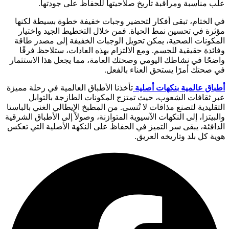
علب مناسبة ومراقبة تاريخ صلاحيتها للحفاظ على جودتها.
في الختام، تبقى أفكار لتحضير وجبات خفيفة خطوة بسيطة لكنها
مؤثرة في تحسين نمط الحياة. فمن خلال التخطيط الجيد واختيار
المكونات الصحية، يمكن تحويل الوجبات الخفيفة إلى مصدر طاقة
وفائدة حقيقية للجسم. ومع الالتزام بهذه العادات، ستلاحظ فرقًا
واضحًا في نشاطك اليومي وصحتك العامة، مما يجعل هذا الاستثمار
في صحتك أمرًا يستحق العناء بالفعل.
أطباق عالمية بنكهات أصلية
تأخذنا الأطباق العالمية في رحلة مميزة
عبر ثقافات الشعوب، حيث تمتزج المكونات الطازجة بالتوابل
التقليدية لتصنع مذاقات لا تُنسى. من المطبخ الإيطالي الغني بالباستا
والبيتزا، إلى النكهات الآسيوية المتوازنة، وصولاً إلى الأطباق الشرقية
الدافئة، يبقى سر التميز في الحفاظ على النكهة الأصلية التي تعكس
هوية كل بلد وتاريخه العريق.