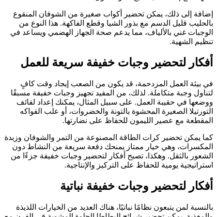
إضافة إلى ذلك، يمكن تحضير أكواب صغيرة من الشوفان المنقوع
بالحليب قليل الدسم مع بذور الشيا وقطع الفاكهة. هذا النوع من
الوجبات غني بالألياف، مما يدعم صحة الجهاز الهضمي ويساعد في
تنظيم الشهية.
أفكار لتحضير وجبات خفيفة سريعة للعمل
في بيئة العمل المزدحمة، قد يكون من الصعب إيجاد وقت كافٍ
لتناول وجبة متكاملة. لذلك، من المفيد تجهيز وجبات خفيفة مسبقًا
ووضعها في حقيبة العمل. على سبيل المثال، يمكنك إعداد لفائف
التورتيلا الصغيرة المحشوة بالتونة والخضروات، أو علب الفواكه
المقطعة مع عصير الليمون للحفاظ على نضارتها.
كما يمكن تحضير كرات الطاقة المصنوعة من التمر والشوفان وزبدة
المكسرات، وهي خيار ممتاز يمنحك دفعة سريعة من النشاط دون
الشعور بالثقل. وهكذا، تصبح أفكار لتحضير وجبات خفيفة جزءًا من
استراتيجية يومية للحفاظ على التركيز والإنتاجية.
أفكار لتحضير وجبات خفيفة نباتية
بالنسبة لمن يتبعون نظامًا نباتيًا، هناك العديد من الخيارات اللذيذة
والمغذية. يمكن تحضير شرائح البطاطا الحلوة المشوية في الفرن مع